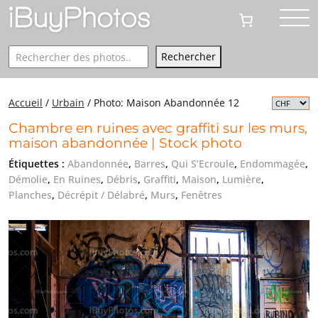
Rechercher
Rechercher
Accueil
/
Urbain
/
Photo: Maison Abandonnée 12
Chambre en ruines avec graffiti sur les murs,
maison abandonnée | Stock photo
Étiquettes :
Abandonnée
,
Barres
,
Qui S’Ecroule
,
Endommagée
,
Démolie
,
En Ruines
,
Débris
,
Graffiti
,
Maison
,
Lumière
,
Planches
,
Décrépit / Délabré
,
Murs
,
Fenêtres