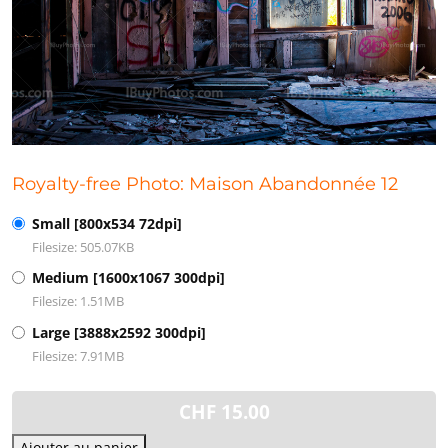
Royalty-free Photo: Maison Abandonnée 12
Small [800x534 72dpi]
Filesize: 505.07KB
Medium [1600x1067 300dpi]
Filesize: 1.51MB
Large [3888x2592 300dpi]
Filesize: 7.91MB
CHF
15.00
Ajouter au panier