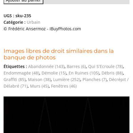
UGS :
sku-235
Catégorie :
Urbain
© Frédéric Ansermoz - IBuyPhotos.com
Images libres de droit similaires dans la
banque de photos
Étiquettes :
Abandonnée
(143)
,
Barres
(6)
,
Qui S’Ecroule
(78)
,
Endommagée
(48)
,
Démolie
(15)
,
En Ruines
(105)
,
Débris
(88)
,
Graffiti
(85)
,
Maison
(38)
,
Lumière
(252)
,
Planches
(7)
,
Décrépit /
Délabré
(71)
,
Murs
(45)
,
Fenêtres
(46)