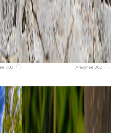
ée 003
Araignée 002