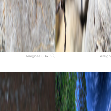
Araignée 004
Araign