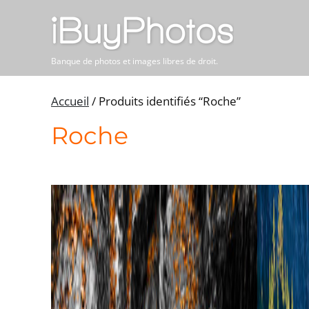
Banque de photos et images libres de droit.
Accueil
/ Produits identifiés “Roche”
Roche