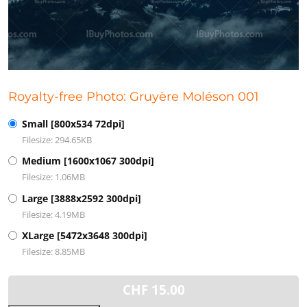
Royalty-free Photo: Gruyère Moléson 001
Small [800x534 72dpi]
Filesize: 294.65KB
Medium [1600x1067 300dpi]
Filesize: 1.06MB
Large [3888x2592 300dpi]
Filesize: 4.19MB
XLarge [5472x3648 300dpi]
Filesize: 8.85MB
CHF
15.00