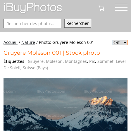
Rechercher
Rechercher
Accueil
/
Nature
/
Photo: Gruyère Moléson 001
Gruyère Moléson 001 | Stock photo
Étiquettes :
Gruyère
,
Moléson
,
Montagnes
,
Pic
,
Sommet
,
Lever
De Soleil
,
Suisse (Pays)