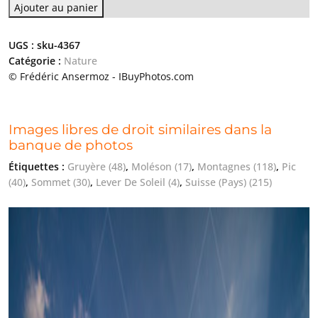
Ajouter au panier
UGS :
sku-4367
Catégorie :
Nature
© Frédéric Ansermoz - IBuyPhotos.com
Images libres de droit similaires dans la
banque de photos
Étiquettes :
Gruyère
(48)
,
Moléson
(17)
,
Montagnes
(118)
,
Pic
(40)
,
Sommet
(30)
,
Lever De Soleil
(4)
,
Suisse (Pays)
(215)