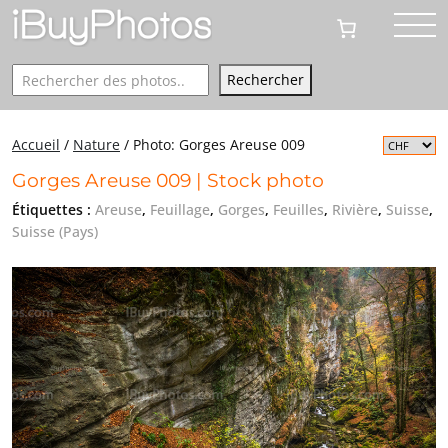
Rechercher
Rechercher
Accueil
/
Nature
/
Photo: Gorges Areuse 009
Gorges Areuse 009 | Stock photo
Étiquettes :
Areuse
,
Feuillage
,
Gorges
,
Feuilles
,
Rivière
,
Suisse
,
Suisse (Pays)