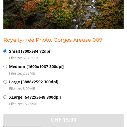
Royalty-free Photo: Gorges Areuse 009
Small [800x534 72dpi]
Filesize: 673.95KB
Medium [1600x1067 300dpi]
Filesize: 2.33MB
Large [3888x2592 300dpi]
Filesize: 8.00MB
XLarge [5472x3648 300dpi]
Filesize: 16.26MB
CHF
15.00