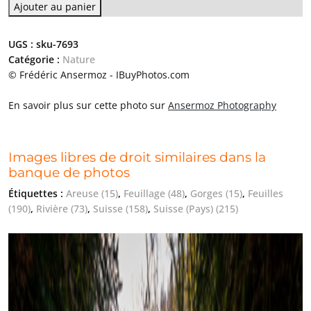
Ajouter au panier
UGS :
sku-7693
Catégorie :
Nature
© Frédéric Ansermoz - IBuyPhotos.com
En savoir plus sur cette photo sur
Ansermoz Photography
Images libres de droit similaires dans la
banque de photos
Étiquettes :
Areuse
(15)
,
Feuillage
(48)
,
Gorges
(15)
,
Feuilles
(190)
,
Rivière
(73)
,
Suisse
(158)
,
Suisse (Pays)
(215)