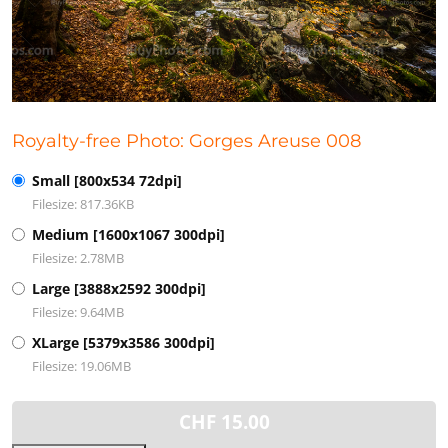
Royalty-free Photo: Gorges Areuse 008
Small [800x534 72dpi]
Filesize: 817.36KB
Medium [1600x1067 300dpi]
Filesize: 2.78MB
Large [3888x2592 300dpi]
Filesize: 9.64MB
XLarge [5379x3586 300dpi]
Filesize: 19.06MB
CHF
15.00