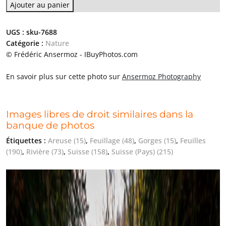
Ajouter au panier
UGS :
sku-7688
Catégorie :
Nature
© Frédéric Ansermoz - IBuyPhotos.com
En savoir plus sur cette photo sur
Ansermoz Photography
Images libres de droit similaires dans la
banque de photos
Étiquettes :
Areuse
(15)
,
Feuillage
(48)
,
Gorges
(15)
,
Feuilles
(190)
,
Rivière
(73)
,
Suisse
(158)
,
Suisse (Pays)
(215)