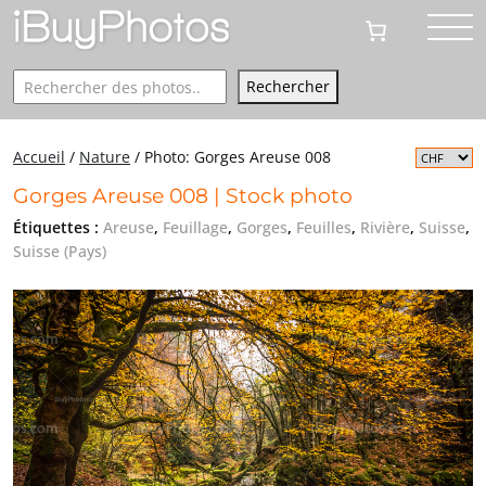
Rechercher
Rechercher
Accueil
/
Nature
/
Photo: Gorges Areuse 008
Gorges Areuse 008 | Stock photo
Étiquettes :
Areuse
,
Feuillage
,
Gorges
,
Feuilles
,
Rivière
,
Suisse
,
Suisse (Pays)