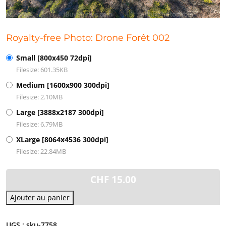
Royalty-free Photo: Drone Forêt 002
Small [800x450 72dpi]
Filesize: 601.35KB
Medium [1600x900 300dpi]
Filesize: 2.10MB
Large [3888x2187 300dpi]
Filesize: 6.79MB
XLarge [8064x4536 300dpi]
Filesize: 22.84MB
CHF
15.00
Ajouter au panier
UGS :
sku-7758