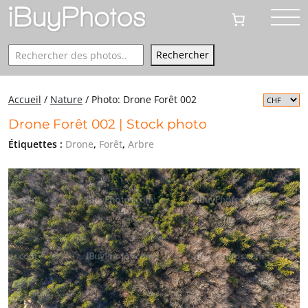
Rechercher
Rechercher
Accueil
/
Nature
/
Photo: Drone Forêt 002
Drone Forêt 002 | Stock photo
Étiquettes :
Drone
,
Forêt
,
Arbre