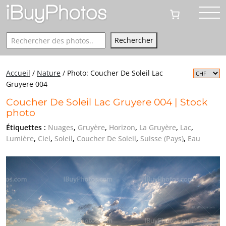
Rechercher
Rechercher
Accueil
/
Nature
/
Photo: Coucher De Soleil Lac
Gruyere 004
Coucher De Soleil Lac Gruyere 004 | Stock
photo
Étiquettes :
Nuages
,
Gruyère
,
Horizon
,
La Gruyère
,
Lac
,
Lumière
,
Ciel
,
Soleil
,
Coucher De Soleil
,
Suisse (Pays)
,
Eau