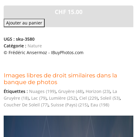
CHF
15.00
Ajouter au panier
UGS :
sku-3580
Catégorie :
Nature
© Frédéric Ansermoz - IBuyPhotos.com
Images libres de droit similaires dans la
banque de photos
Étiquettes :
Nuages
(199)
,
Gruyère
(48)
,
Horizon
(23)
,
La
Gruyère
(18)
,
Lac
(79)
,
Lumière
(252)
,
Ciel
(229)
,
Soleil
(53)
,
Coucher De Soleil
(77)
,
Suisse (Pays)
(215)
,
Eau
(198)