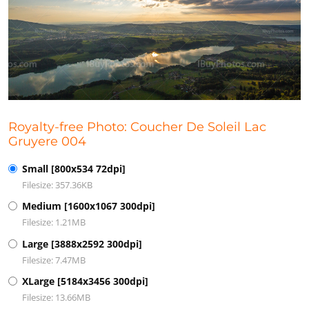
Royalty-free Photo: Coucher De Soleil Lac
Gruyere 004
Small [800x534 72dpi]
Filesize: 357.36KB
Medium [1600x1067 300dpi]
Filesize: 1.21MB
Large [3888x2592 300dpi]
Filesize: 7.47MB
XLarge [5184x3456 300dpi]
Filesize: 13.66MB