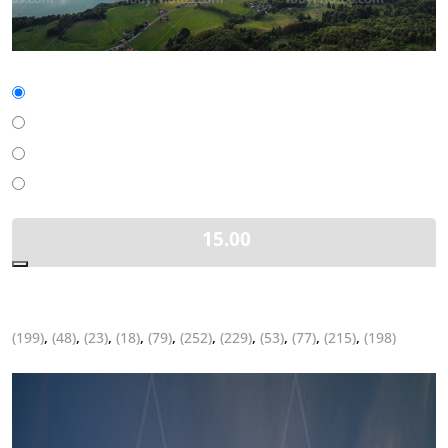
15.00
(199)
,
(48)
,
(23)
,
(18)
,
(79)
,
(252)
,
(229)
,
(53)
,
(77)
,
(215)
,
(198)