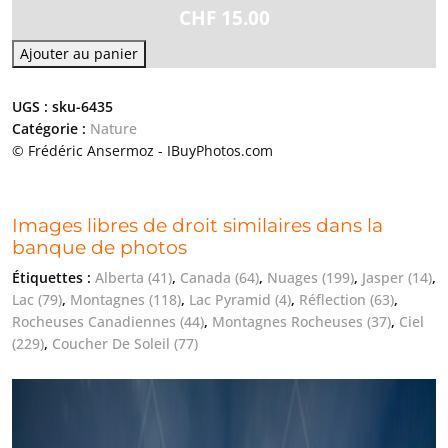
CHF
15.00
Ajouter au panier
UGS :
sku-6435
Catégorie :
Nature
© Frédéric Ansermoz - IBuyPhotos.com
Images libres de droit similaires dans la
banque de photos
Étiquettes :
Alberta
(41)
,
Canada
(64)
,
Nuages
(199)
,
Jasper
(14)
,
Lac
(79)
,
Montagnes
(118)
,
Lac Pyramid
(4)
,
Réflection
(63)
,
Rocheuses Canadiennes
(44)
,
Montagnes Rocheuses
(37)
,
Ciel
(229)
,
Coucher De Soleil
(77)