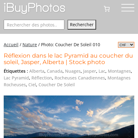
Rechercher
Rechercher
Accueil
/
Nature
/
Photo: Coucher De Soleil 010
Réflexion dans le lac Pyramid au coucher du
soleil, Jasper, Alberta | Stock photo
Étiquettes :
Alberta
,
Canada
,
Nuages
,
Jasper
,
Lac
,
Montagnes
,
Lac Pyramid
,
Réflection
,
Rocheuses Canadiennes
,
Montagnes
Rocheuses
,
Ciel
,
Coucher De Soleil