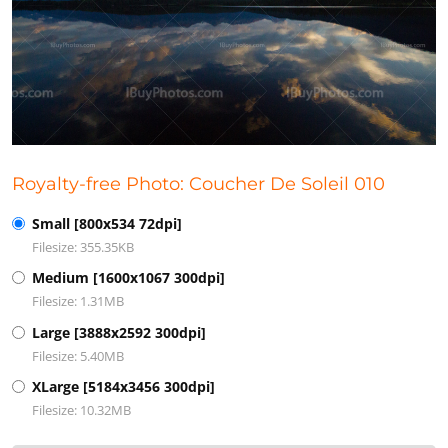
Royalty-free Photo: Coucher De Soleil 010
Small [800x534 72dpi]
Filesize: 355.35KB
Medium [1600x1067 300dpi]
Filesize: 1.31MB
Large [3888x2592 300dpi]
Filesize: 5.40MB
XLarge [5184x3456 300dpi]
Filesize: 10.32MB