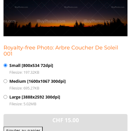
Royalty-free Photo: Arbre Coucher De Soleil
001
Small [800x534 72dpi]
Filesize: 197.32KB
Medium [1600x1067 300dpi]
Filesize: 695.27KB
Large [3888x2592 300dpi]
Filesize: 5.02MB
CHF
15.00
Ajouter au panier