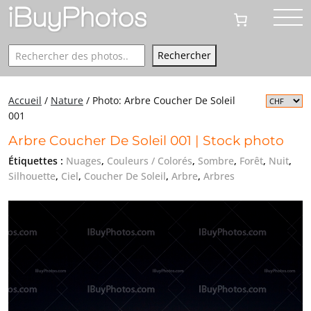
Rechercher
Rechercher
Accueil
/
Nature
/
Photo: Arbre Coucher De Soleil
001
Arbre Coucher De Soleil 001 | Stock photo
Étiquettes :
Nuages
,
Couleurs / Colorés
,
Sombre
,
Forêt
,
Nuit
,
Silhouette
,
Ciel
,
Coucher De Soleil
,
Arbre
,
Arbres