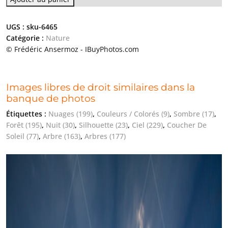
UGS :
sku-6465
Catégorie :
Nature
© Frédéric Ansermoz - IBuyPhotos.com
Images libres de droit similaires dans la
banque de photos
Étiquettes :
Nuages
(199)
,
Couleurs / Colorés
(9)
,
Sombre
(17)
,
Forêt
(195)
,
Nuit
(30)
,
Silhouette
(23)
,
Ciel
(229)
,
Coucher De
Soleil
(77)
,
Arbre
(163)
,
Arbres
(177)