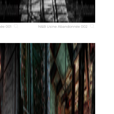
née 001
N&B Usine Abandonnée 002