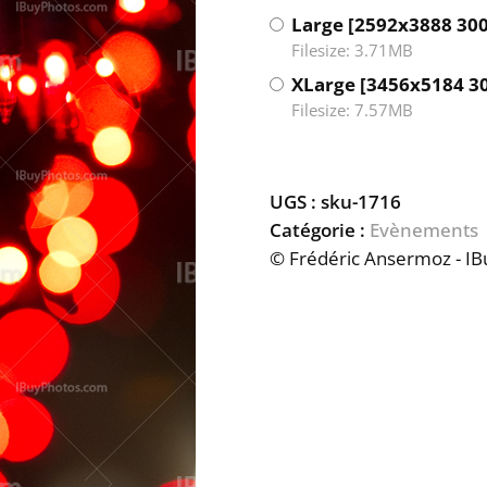
Large [2592x3888 300
Filesize: 3.71MB
XLarge [3456x5184 3
Filesize: 7.57MB
UGS :
sku-1716
Catégorie :
Evènements
© Frédéric Ansermoz - I