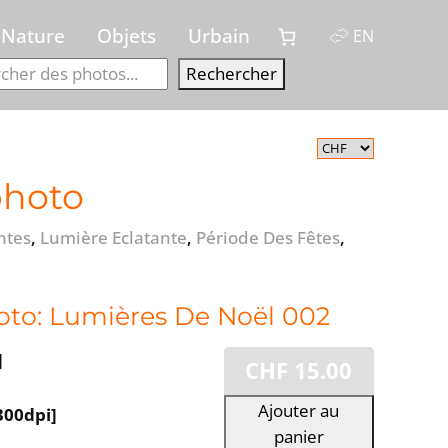
Nature
Objets
Urbain
EN
Recherch
Rechercher
photo
ntes
,
Lumière Eclatante
,
Période Des Fêtes
,
oto: Lumières De Noël 002
]
CHF
15.00
Ajouter au
300dpi]
panier