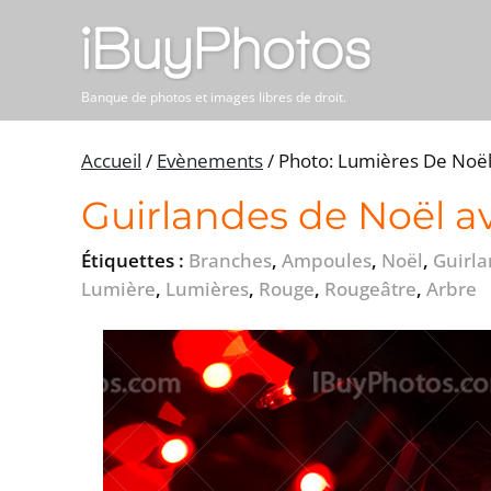
Banque de photos et images libres de droit.
Accueil
/
Evènements
/
Photo: Lumières De Noë
Guirlandes de Noël av
Étiquettes :
Branches
,
Ampoules
,
Noël
,
Guirl
Lumière
,
Lumières
,
Rouge
,
Rougeâtre
,
Arbre