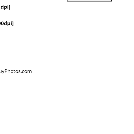
dpi]
00dpi]
BuyPhotos.com