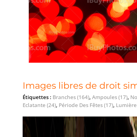
Images libres de droit si
Étiquettes :
Branches
(164)
,
Ampoules
(17)
,
No
Eclatante
(24)
,
Période Des Fêtes
(17)
,
Lumièr