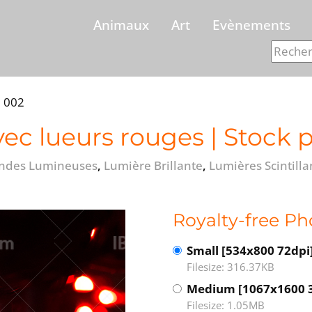
Animaux
Art
Evènements
l 002
ec lueurs rouges | Stock 
andes Lumineuses
,
Lumière Brillante
,
Lumières Scintilla
Royalty-free Ph
Small [534x800 72dpi
Filesize: 316.37KB
Medium [1067x1600 
Filesize: 1.05MB