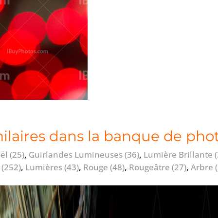
milaires dans la banque de pho
ël
(25)
,
Guirlandes Lumineuses
(36)
,
Lumière Brillante
e
(252)
,
Lumières
(43)
,
Rouge
(48)
,
Rougeâtre
(27)
,
Arbre