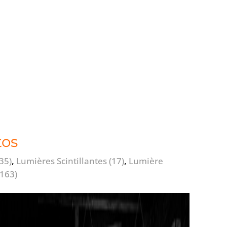
tos
(35)
,
Lumières Scintillantes
(17)
,
Lumière
(163)