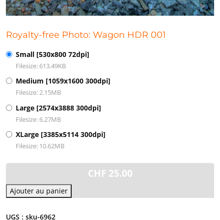
Royalty-free Photo: Wagon HDR 001
Small [530x800 72dpi]
Filesize: 613.49KB
Medium [1059x1600 300dpi]
Filesize: 2.15MB
Large [2574x3888 300dpi]
Filesize: 6.27MB
XLarge [3385x5114 300dpi]
Filesize: 10.62MB
CHF
25.00
Ajouter au panier
UGS :
sku-6962