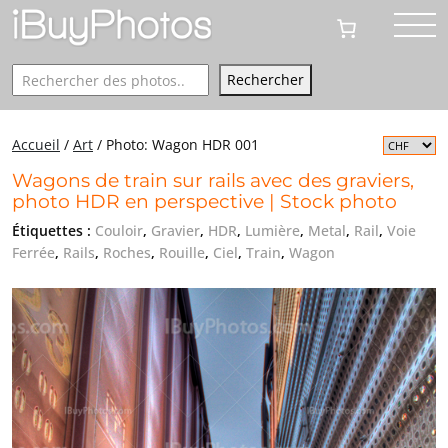
Rechercher
Rechercher
Accueil
/
Art
/
Photo: Wagon HDR 001
Wagons de train sur rails avec des graviers,
photo HDR en perspective | Stock photo
Étiquettes :
Couloir
,
Gravier
,
HDR
,
Lumière
,
Metal
,
Rail
,
Voie
Ferrée
,
Rails
,
Roches
,
Rouille
,
Ciel
,
Train
,
Wagon