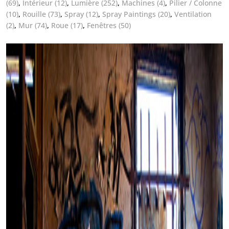
(69)
,
Intérieur
(12)
,
Lumière
(252)
,
Machines
(4)
,
Pilier / Colonne
(10)
,
Rouille
(73)
,
Spray
(12)
,
Spray Paintings
(20)
,
Ventilation
(2)
,
Mur
(74)
,
Roue
(17)
,
Fenêtres
(50)