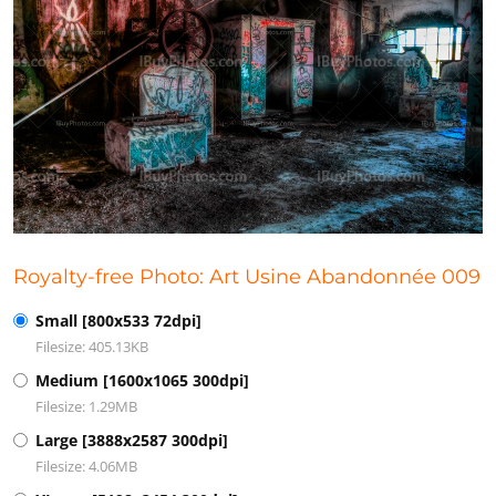
Royalty-free Photo: Art Usine Abandonnée 009
Small [800x533 72dpi]
Filesize: 405.13KB
Medium [1600x1065 300dpi]
Filesize: 1.29MB
Large [3888x2587 300dpi]
Filesize: 4.06MB