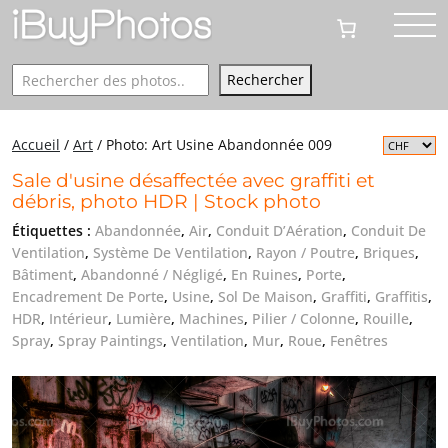
Rechercher
Rechercher
Accueil
/
Art
/
Photo: Art Usine Abandonnée 009
Sale d'usine désaffectée avec graffiti et
débris, photo HDR | Stock photo
Étiquettes :
Abandonnée
,
Air
,
Conduit D’Aération
,
Conduit De
Ventilation
,
Système De Ventilation
,
Rayon / Poutre
,
Briques
,
Bâtiment
,
Abandonné / Négligé
,
En Ruines
,
Porte
,
Encadrement De Porte
,
Usine
,
Sol De Maison
,
Graffiti
,
Graffitis
,
HDR
,
Intérieur
,
Lumière
,
Machines
,
Pilier / Colonne
,
Rouille
,
Spray
,
Spray Paintings
,
Ventilation
,
Mur
,
Roue
,
Fenêtres