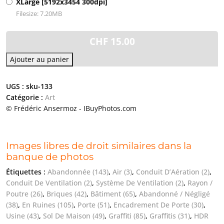
XLarge [5192x3454 300dpi]
Filesize: 7.20MB
CHF
15.00
Ajouter au panier
UGS :
sku-133
Catégorie :
Art
© Frédéric Ansermoz - IBuyPhotos.com
Images libres de droit similaires dans la
banque de photos
Étiquettes :
Abandonnée
(143)
,
Air
(3)
,
Conduit D’Aération
(2)
,
Conduit De Ventilation
(2)
,
Système De Ventilation
(2)
,
Rayon /
Poutre
(26)
,
Briques
(42)
,
Bâtiment
(65)
,
Abandonné / Négligé
(38)
,
En Ruines
(105)
,
Porte
(51)
,
Encadrement De Porte
(30)
,
Usine
(43)
,
Sol De Maison
(49)
,
Graffiti
(85)
,
Graffitis
(31)
,
HDR