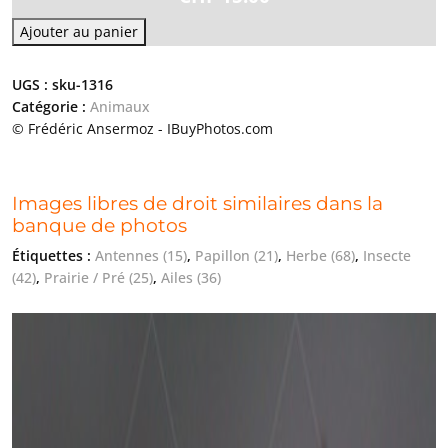
Ajouter au panier
UGS :
sku-1316
Catégorie :
Animaux
© Frédéric Ansermoz - IBuyPhotos.com
Images libres de droit similaires dans la
banque de photos
Étiquettes :
Antennes
(15)
,
Papillon
(21)
,
Herbe
(68)
,
Insecte
(42)
,
Prairie / Pré
(25)
,
Ailes
(36)