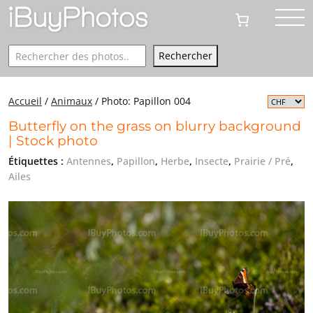
Rechercher
Rechercher
Accueil
/
Animaux
/
Photo: Papillon 004
Butterfly on the grass on blurry background
| Stock photo
Étiquettes :
Antennes
,
Papillon
,
Herbe
,
Insecte
,
Prairie / Pré
,
Ailes