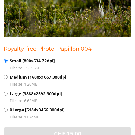
Royalty-free Photo: Papillon 004
Small [800x534 72dpi]
Filesize: 396.95KB
Medium [1600x1067 300dpi]
Filesize: 1.20MB
Large [3888x2592 300dpi]
Filesize: 6.62MB
XLarge [5184x3456 300dpi]
Filesize: 11.74MB
CHF
15.00